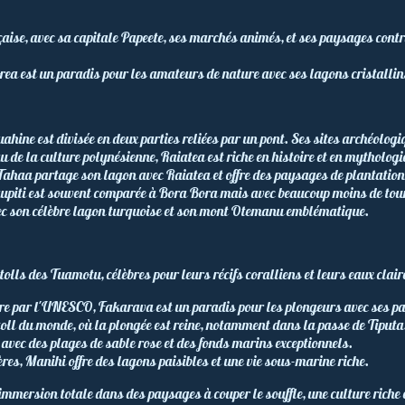
çaise, avec sa capitale Papeete, ses marchés animés, et ses paysages cont
orea est un paradis pour les amateurs de nature avec ses lagons cristalli
uahine est divisée en deux parties reliées par un pont. Ses sites archéolo
 de la culture polynésienne, Raiatea est riche en histoire et en mythologi
Tahaa partage son lagon avec Raiatea et offre des paysages de plantations 
aupiti est souvent comparée à Bora Bora mais avec beaucoup moins de tour
avec son célèbre lagon turquoise et son mont Otemanu emblématique.
tolls des Tuamotu, célèbres pour leurs récifs coralliens et leurs eaux clair
ère par l'UNESCO, Fakarava est un paradis pour les plongeurs avec ses pa
oll du monde, où la plongée est reine, notamment dans la passe de Tiputa
 avec des plages de sable rose et des fonds marins exceptionnels.
res, Manihi offre des lagons paisibles et une vie sous-marine riche.
immersion totale dans des paysages à couper le souffle, une culture riche 