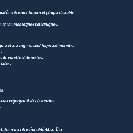
rastés entre montagnes et plages de sable
ns et ses montagnes volcaniques.
giques et ses lagons sont impressionnants.
e.
de vanille et de perles.
istes.
es.
sses regorgeant de vie marine.
.
et des rencontres inoubliables. Des