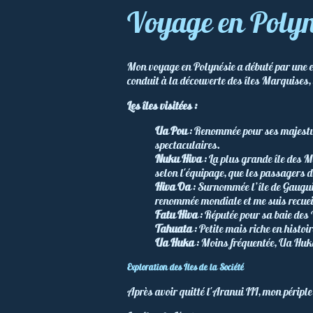
Voyage en Polyn
Mon voyage en Polynésie a débuté par une exp
conduit à la découverte des îles Marquises, 
Les îles visitées :
Ua Pou
: Renommée pour ses majestue
spectaculaires.
Nuku Hiva
: La plus grande île des Ma
selon l'équipage, que les passagers 
Hiva Oa
: Surnommée l’île de Gauguin 
renommée mondiale et me suis recueill
Fatu Hiva
: Réputée pour sa baie des
Tahuata
: Petite mais riche en histoir
Ua Huka
: Moins fréquentée, Ua Huka
Exploration des Îles de la Société
Après avoir quitté l'Aranui III, mon périple 