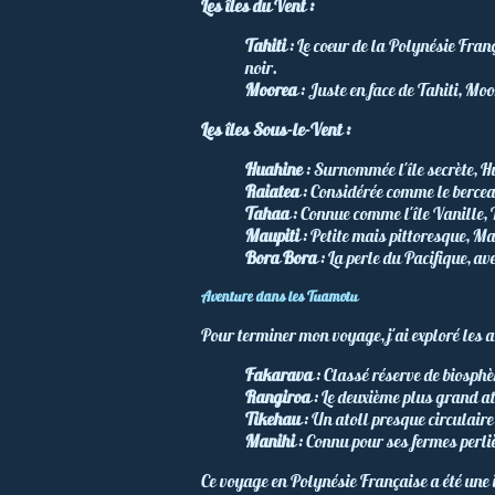
Les îles du Vent :
Tahiti
: Le cœur de la Polynésie Fran
noir.
Moorea
: Juste en face de Tahiti, Mo
Les îles Sous-le-Vent :
Huahine
: Surnommée l'île secrète, H
Raiatea
: Considérée comme le berceau
Tahaa
: Connue comme l'île Vanille, 
Maupiti
: Petite mais pittoresque, M
Bora Bora
: La perle du Pacifique, 
Aventure dans les Tuamotu
Pour terminer mon voyage, j'ai exploré les a
Fakarava
: Classé réserve de biosph
Rangiroa
: Le deuxième plus grand at
Tikehau
: Un atoll presque circulaire
Manihi
: Connu pour ses fermes perliè
Ce voyage en Polynésie Française a été une 