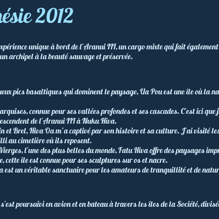
ésie 2012
érience unique à bord de l'Aranui III, un cargo mixte qui fait également of
un archipel à la beauté sauvage et préservée.
ux pics basaltiques qui dominent le paysage, Ua Pou est une île où la na
rquises, connue pour ses vallées profondes et ses cascades. C'est ici que j'
descendent de l'Aranui III à Nuku Hiva.
et Brel, Hiva Oa m’a captivé par son histoire et sa culture. J'ai visité le
i au cimetière où ils reposent.
 Vierges, l'une des plus belles du monde, Fatu Hiva offre des paysages im
e, cette île est connue pour ses sculptures sur os et nacre.
 est un véritable sanctuaire pour les amateurs de tranquillité et de natur
s'est poursuivi en avion et en bateau à travers les îles de la Société, divisé