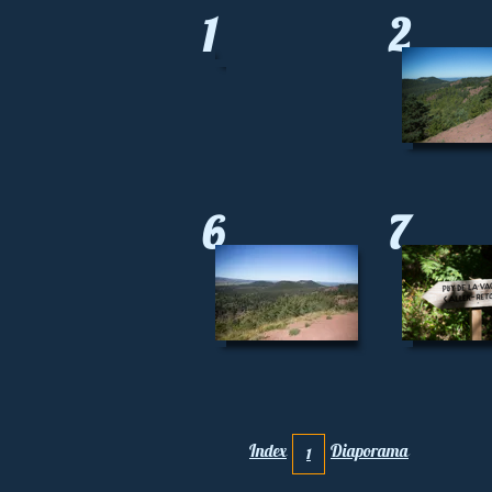
1
2
6
7
Index
Diaporama
1